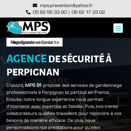
mps.prevention@yahoo.fr

05 62 56 33 90
|
06 62 17 33 02

Midi-Pyrénées Sécurité : Agence de sécurité Perpignan
AGENCE
DE SÉCURITÉ À
PERPIGNAN
D’abord,
MPS 81
propose des services de gardiennage
professionnels à Perpignan et partout en France.
Ensuite, notre longue expérience nous permet
d’intervenir avec expertise et fiabilité. Puis, nos trente
collaborateurs qualifiés travaillent pour répondre à vos
besoins de manière efficace. De plus, nous
personnalisons nos prestations pour qu’elles