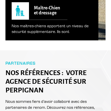
Maître-Chien
et dressage
Nos maîtres-chiens apportent un niveau de
sécurité supplémentaire. Ils sont
spécialement formés pour détecter les
menaces et maintenir l’ordre dans les
espaces sensibles. Cette approche proactive
renforce la confiance et la sécurité de vos
opérations.
PARTENAIRES
NOS RÉFÉRENCES : VOTRE
AGENCE DE SÉCURITÉ SUR
PERPIGNAN
Nous sommes fiers d’avoir collaboré avec des
partenaires de renom. Découvrez nos références,