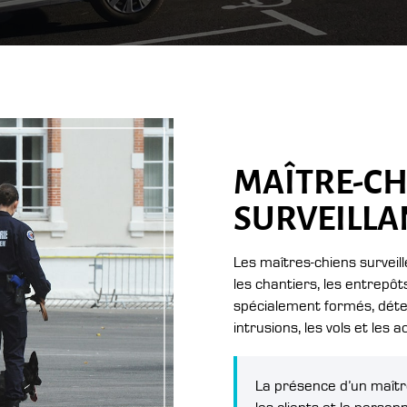
MAÎTRE-CHI
SURVEILLA
Les maîtres-chiens surveill
les chantiers, les entrepôts
spécialement formés, détect
intrusions, les vols et les 
La présence d’un maîtr
les clients et le person