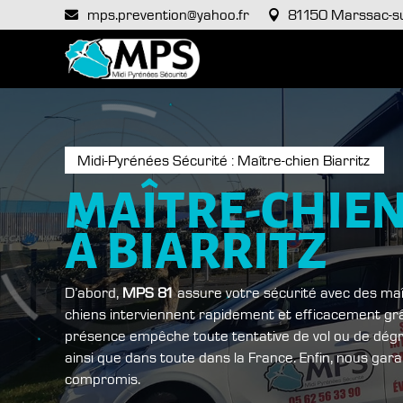
mps.prevention@yahoo.fr
81150 Marssac-su


Midi-Pyrénées Sécurité : Maître-chien Biarritz
MAÎTRE-CHIE
À BIARRITZ
D’abord,
MPS 81
assure votre sécurité avec des maît
chiens interviennent rapidement et efficacement grâc
présence empêche toute tentative de vol ou de dégrad
ainsi que dans toute dans la France. Enfin, nous gara
compromis.