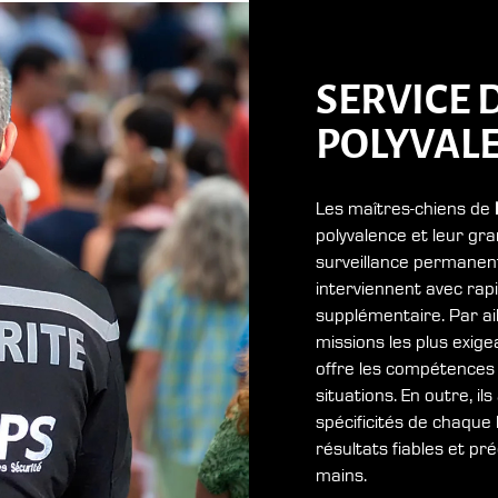
SERVICE
D
POLYVAL
Les maîtres-chiens de
polyvalence et leur gra
surveillance permanente
interviennent avec rap
supplémentaire. Par ai
missions les plus exige
offre les compétences 
situations. En outre, il
spécificités de chaque 
résultats fiables et pr
mains.