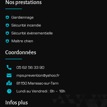
Nos prestations
Gardiennage
Sécurité incendie
Sécurité évènementielle
Maître chien
Coordonnées

05 62 56 33 90
mps.prevention@yahoo.fr


81150 Marssac-sur-Tarn
Lundi au Vendredi : 8h – 18h

Infos plus