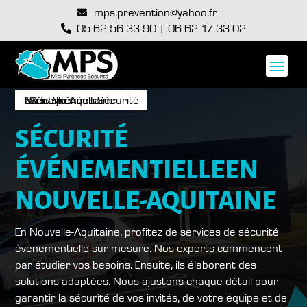
mps.prevention@yahoo.fr

05 62 56 33 90
|
06 62 17 33 02

Midi-Pyrénées Sécurité : Sécurité événementielle Nouvelle-Aquitaine
SÉCURITÉ
ÉVÉNEMENTIELLE
EN
NOUVELLE-AQUITAINE
En Nouvelle-Aquitaine, profitez de services de sécurité
événementielle sur mesure. Nos experts commencent
par étudier vos besoins. Ensuite, ils élaborent des
solutions adaptées. Nous ajustons chaque détail pour
garantir la sécurité de vos invités, de votre équipe et de