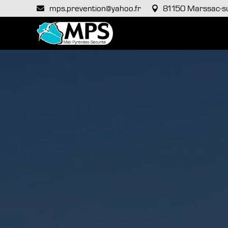
mps.prevention@yahoo.fr
81150 Marssac-su

