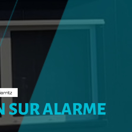
arritz
N SUR ALARME