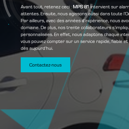
Avant tout, retenez ceci :
MPS 81
intervient sur ala
attentes. Ensuite, nous agissons aussi dans toute l’O
Par ailleurs, avec des années d’expérience, nous av
domaine. De plus, nos trente collaborateurs s’impliqu
personnalisées. En effet, nous adaptons chaque inte
vous pouvez compter sur un service rapide, fiable et
dès aujourd’hui.
Contactez-nous